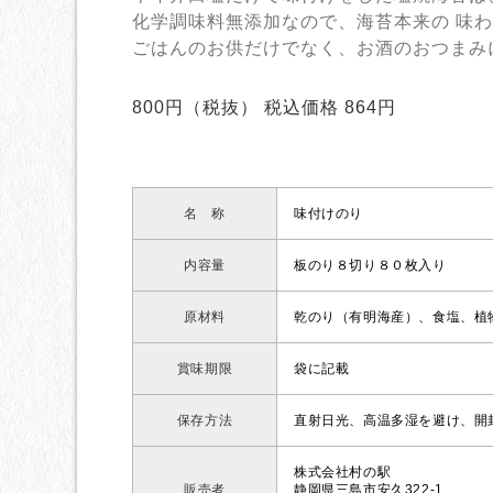
化学調味料無添加なので、海苔本来の 味
ごはんのお供だけでなく、お酒のおつまみ
800円（税抜） 税込価格 864円
名 称
味付けのり
内容量
板のり８切り８０枚入り
原材料
乾のり（有明海産）、食塩、植
賞味期限
袋に記載
保存方法
直射日光、高温多湿を避け、開
株式会社村の駅
販売者
静岡県三島市安久322-1